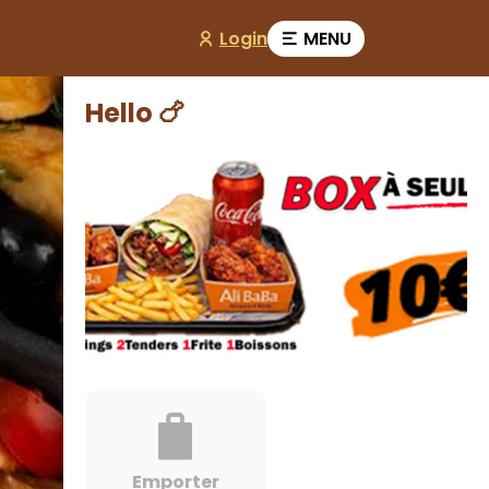
Login
MENU
Hello 🍗
Emporter